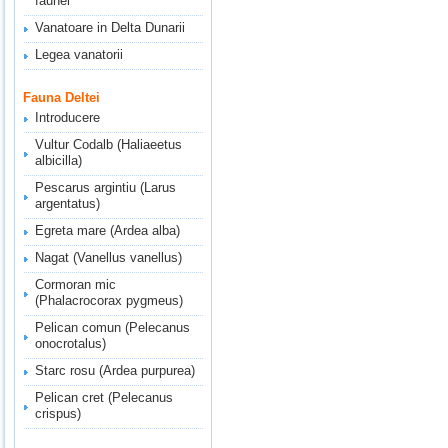
faunei
Vanatoare in Delta Dunarii
Legea vanatorii
Fauna Deltei
Introducere
Vultur Codalb (Haliaeetus
albicilla)
Pescarus argintiu (Larus
argentatus)
Egreta mare (Ardea alba)
Nagat (Vanellus vanellus)
Cormoran mic
(Phalacrocorax pygmeus)
Pelican comun (Pelecanus
onocrotalus)
Starc rosu (Ardea purpurea)
Pelican cret (Pelecanus
crispus)