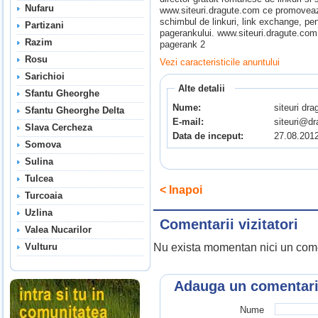
Nufaru
www.siteuri.dragute.com ce promoveaza
schimbul de linkuri, link exchange, pe
Partizani
pagerankului. www.siteuri.dragute.co
Razim
pagerank 2
Rosu
Vezi caracteristicile anuntului
Sarichioi
Alte detalii
Sfantu Gheorghe
Nume:
siteuri dra
Sfantu Gheorghe Delta
E-mail:
siteuri@d
Slava Cercheza
Data de inceput:
27.08.201
Somova
Sulina
Tulcea
< Inapoi
Turcoaia
Uzlina
Comentarii vizitatori
Valea Nucarilor
Nu exista momentan nici un come
Vulturu
Adauga un comentar
Nume