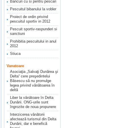
Bancuri cu si pentru pescari
Pescuitul bibanului la vobler
Proiect de ordin privind
pescuitul sportiv in 2012
Pescuit sportiv-raspunderi si
sanctiuni
Prohibitia pescuitului in anul
2012
Stiuca
Vanatoare
Asociaţia „Salvaţi Dunărea şi
Delta“ cere preşedintelui
Băsescu să nu promulge
legea privind vânătoarea în
deltă
Liber la vânătoare în Delta
Dunării. ONG-urile sunt
îngrozite de noua propunere
Interzicerea vânătorii
afectează turismul din Delta
Dunării, dar e benefică