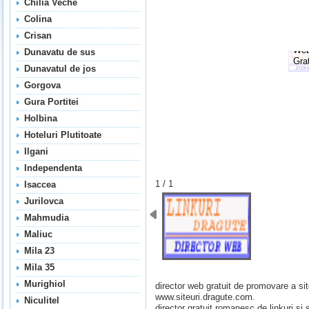
Chilia Veche
pen
unit
Colina
caz
Crisan
Dir
We
Dunavatu de sus
Grat
Dunavatul de jos
Gorgova
Gura Portitei
Holbina
Hoteluri Plutitoate
Ilgani
Independenta
1 / 1
Isaccea
Jurilovca
Mahmudia
Maliuc
Mila 23
Mila 35
Murighiol
director web gratuit de promovare a sit
www.siteuri.dragute.com.
Niculitel
director gratuit romanesc de linkuri si s