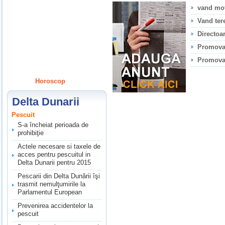
vand mot
Vand ter
Directoa
Promova
Promovar
Horoscop
Delta Dunarii
Pescuit
S-a încheiat perioada de
prohibiţie
Actele necesare si taxele de
acces pentru pescuitul in
Delta Dunarii pentru 2015
Pescarii din Delta Dunării îşi
trasmit nemulţumirile la
Parlamentul European
Prevenirea accidentelor la
pescuit