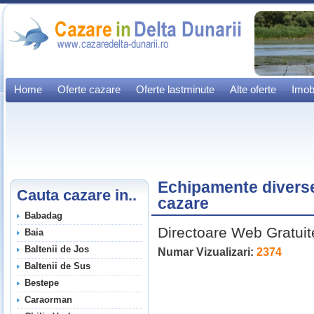
Home
Oferte cazare
Oferte lastminute
Alte oferte
Imobi
Echipamente diverse
Cauta cazare in..
cazare
Babadag
Directoare Web Gratuit
Baia
Baltenii de Jos
Numar Vizualizari:
2374
Baltenii de Sus
Bestepe
Ech
Caraorman
div